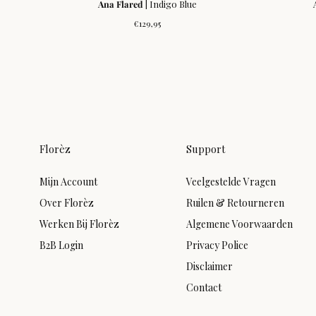
Ana Flared
| Indigo Blue
Normale
€129,95
prijs
Florèz
Support
Mijn Account
Veelgestelde Vragen
Over Florèz
Ruilen & Retourneren
Werken Bij Florèz
Algemene Voorwaarden
B2B Login
Privacy Police
Disclaimer
Contact