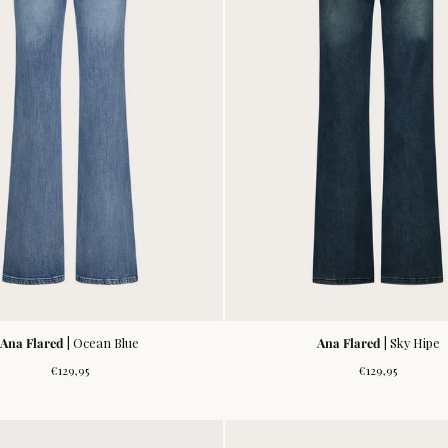
Ana Flared
| Ocean Blue
Ana Flared
| Sky Hipe
Normale
Normale
€129,95
€129,95
prijs
prijs