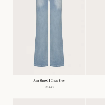
Ana Flared
| Clear Blue
Normale
€129,95
prijs