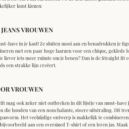
kelijker kunt kiezen:
T JEANS VROUWEN
st-have in je kast! Ze sluiten mooi aan en benadrukken je figu
ineren met een paar hoge laarzen voor een chique, geklede lo
 je liever iets meer ruimte om je benen? Dan is de Straight fit
eds een strakke lijn creëert.
VOOR VROUWEN
fit mag ook zeker niet ontbreken in dit lijstje van must-have 
 die houden van een nonchalante, stoere uitstraling. Dit tr
pasvorm. Het veelzijdige ontwerp is makkelijk te combineren 
ijvoorbeeld aan een oversized T-shirt of een leren jas. Maak j