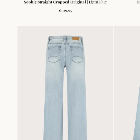
Sophie Straight Cropped Original
| Light Blue
F
Normale
€109,95
prijs