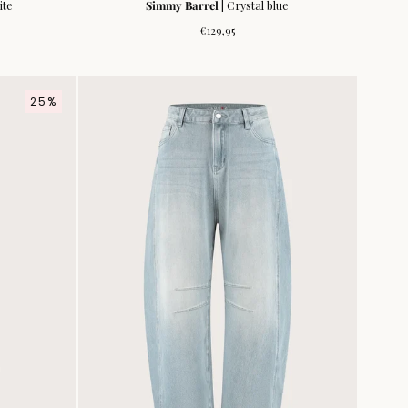
ite
Simmy Barrel
| Crystal blue
js
Normale
€129,95
prijs
25%