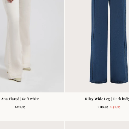
Ana Flared
| Soft white
Riley Wide Leg
| Dark ind
Normale
Normale
Verkoopprij
€119,95
€119,95
€49,95
prijs
prijs