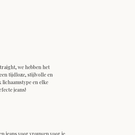
straight, we hebben het
 tijdloze, stijlvolle en
k lichaamstype en elke
fecte jeans!
en jeans voor vrouwen voor je