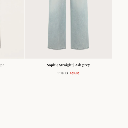
upe
Sophie Straight
| Ash grey
js
Normale
Verkoopprijs
€119,95
€59,95
prijs