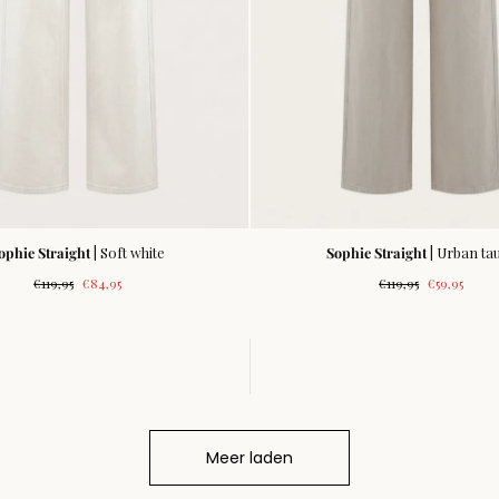
ophie Straight
| Soft white
Sophie Straight
| Urban ta
Normale
Verkoopprijs
Normale
Verkooppri
€119,95
€84,95
€119,95
€59,95
prijs
prijs
Meer laden