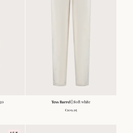
igo
Tess Barrel
| Soft white
s
Normale
€109,95
prijs