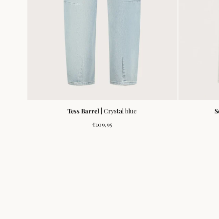
Tess Barrel
| Crystal blue
S
Normale
€109,95
prijs