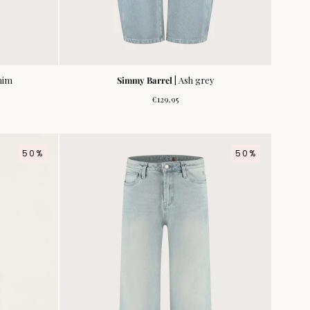
nim
Simmy Barrel
| Ash grey
s
Normale
€129,95
prijs
50%
50%