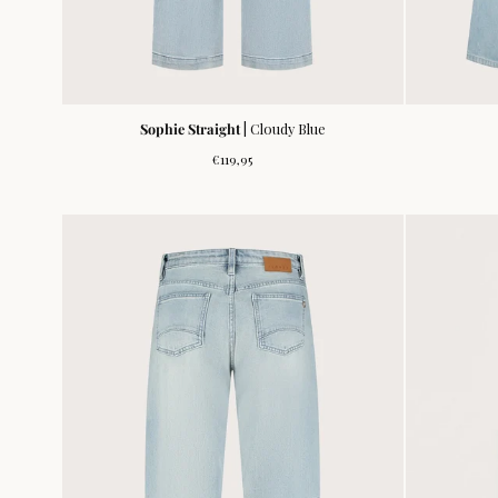
Sophie Straight
| Cloudy Blue
Normale
€119,95
prijs