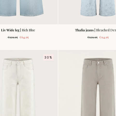
Liv Wide leg
| Rich Blue
Thalia jeans
| Bleached De
Normale
Verkoopprijs
Normale
Verkoopprij
€129,95
€64,95
€129,95
€94,95
prijs
prijs
30%