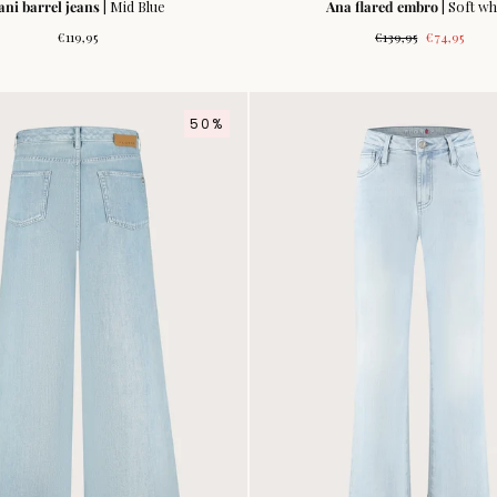
ani barrel jeans
| Mid Blue
Ana flared embro
| Soft wh
Normale
Normale
Verkooppri
€119,95
€139,95
€74,95
prijs
prijs
50%