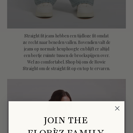
Straight fit jeans hebben een tijdloze fit omdat
ze recht naar beneden vallen. Bovendien valt de
jeans op normale heuphoogte en blijft er altijd
een beetje ruimte tussen de broekspijpen over.
Wel zo comfortabel. Shop bij ons de Rowie
Straight om de straight fit op en top te ervaren.
JOIN THE
FLORÈZ FAMILY