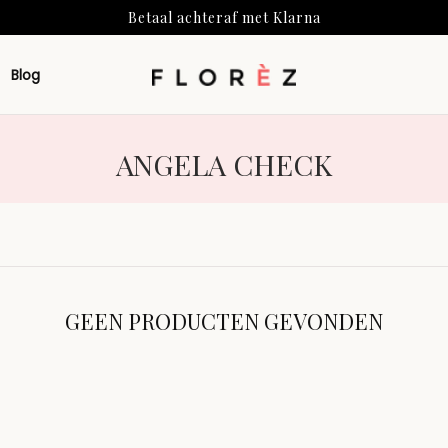
Betaal achteraf met Klarna
Vanaf 150- gratis verzending
Voor 12:00 besteld, zelfde werkdag verstuurd
Blog
Betaal achteraf met Klarna
VERZAMELING:
ANGELA CHECK
GEEN PRODUCTEN GEVONDEN