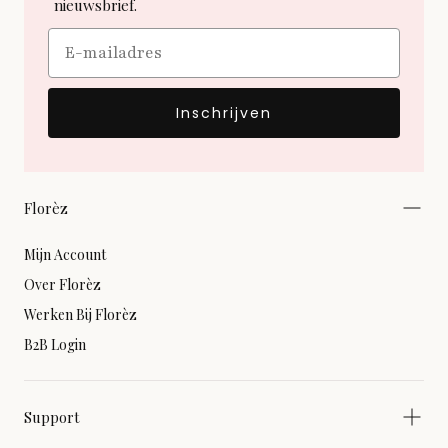
nieuwsbrief.
Email
Inschrijven
Florèz
Mijn Account
Over Florèz
Werken Bij Florèz
B2B Login
Support