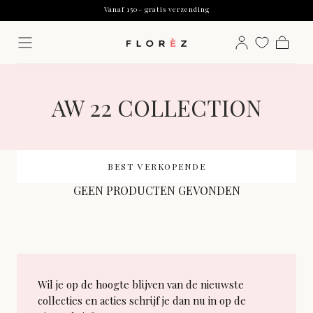
Vanaf 150- gratis verzending
Doorgaan
Voor 12:00 besteld, zelfde werkdag verstuurd
naar artikel
Betaal achteraf met Klarna
Vanaf 150- gratis verzending
Winkelw
Voor 12:00 besteld, zelfde werkdag verstuurd
Betaal achteraf met Klarna
VERZAMELING:
AW 22 COLLECTION
BEST VERKOPENDE
GEEN PRODUCTEN GEVONDEN
Wil je op de hoogte blijven van de nieuwste
collecties en acties schrijf je dan nu in op de