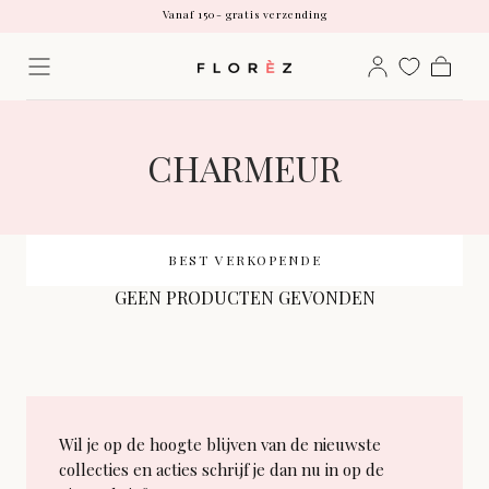
Vanaf 150- gratis verzending
Doorgaan
Voor 12:00 besteld, zelfde werkdag verstuurd
naar artikel
Betaal achteraf met Klarna
Vanaf 150- gratis verzending
Winkelw
Voor 12:00 besteld, zelfde werkdag verstuurd
Betaal achteraf met Klarna
VERZAMELING:
CHARMEUR
BEST VERKOPENDE
GEEN PRODUCTEN GEVONDEN
Wil je op de hoogte blijven van de nieuwste
collecties en acties schrijf je dan nu in op de