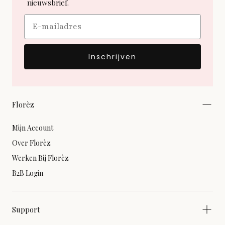
nieuwsbrief.
Email
Inschrijven
Florèz
Mijn Account
Over Florèz
Werken Bij Florèz
B2B Login
Support