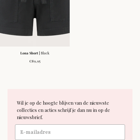
Lona Short
| Black
Normale
€89,95
prijs
Wil je op de hoogte blijven van de nieuwste
collecties en acties schrijf je dan nu in op de
nieuwsbrief.
Email