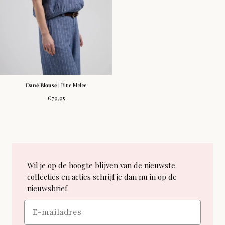
Dané Blouse
| Blue Melee
Normale
€79,95
prijs
Wil je op de hoogte blijven van de nieuwste
collecties en acties schrijf je dan nu in op de
nieuwsbrief.
Email