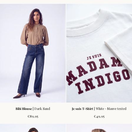
prijs
prijs
Bibi Blouse
| Dark Sand
Je suis T-Shirt
| White - Mauve texted
Normale
Normale
€89,95
€49,95
prijs
prijs