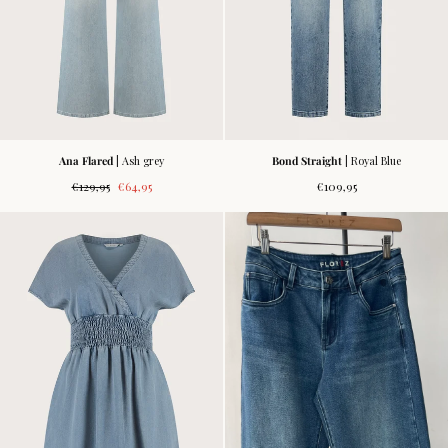
Ana Flared
| Ash grey
Bond Straight
| Royal Blue
Normale
Verkoopprijs
Normale
€129,95
€64,95
€109,95
prijs
prijs