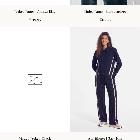
Jackey Jeans
| Vintage Blue
Haley Jeans
| Rustic indigo
Normale
Normale
€119,95
€119,95
prijs
prijs
Maggy Jacket
| Black
Ava Blouse
| Navy Blue