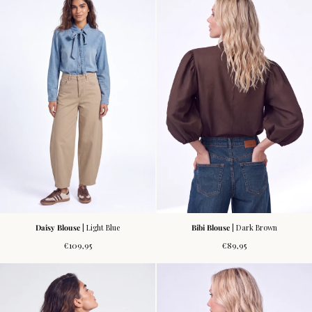
Daisy Blouse
| Light Blue
Bibi Blouse
| Dark Brown
Normale
Normale
€109,95
€89,95
prijs
prijs