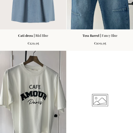
Cati dress
| Mid Blue
Tess Barrel
| Fancy Blue
Normale
Normale
€129,95
€109,95
prijs
prijs