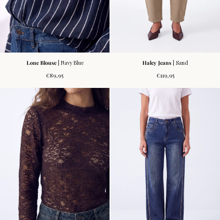
Lone Blouse
| Navy Blue
Haley Jeans
| Sand
Normale
Normale
€89,95
€119,95
prijs
prijs