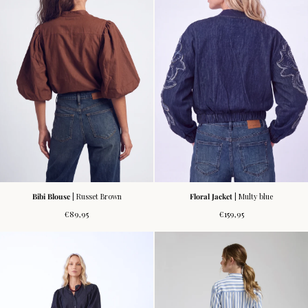
Bibi Blouse
| Russet Brown
Floral Jacket
| Multy blue
Normale
Normale
€89,95
€159,95
prijs
prijs