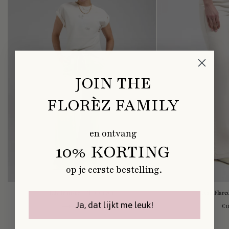
JOIN THE
FLORÈZ FAMILY
en ontvang
10% KORTING
op je eerste bestelling.
Lily trouser
| Olive Green
Ana Flare
Ja, dat lijkt me leuk!
Normale
Verkoopprijs
No
€119,95
€59,95
€1
prijs
pri