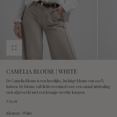
Open
media
0
in
CAMELIA BLOUSE | WHITE
modal
De Camelia Blouse is een heerlijke, luchtige blouse van 100%
katoen. De blouse valt licht oversized voor een casual uitstraling
en is afgewerkt met een kraagje en witte knopen.
Regular
€79,95
price
Kleuren
Kleuren
-
White