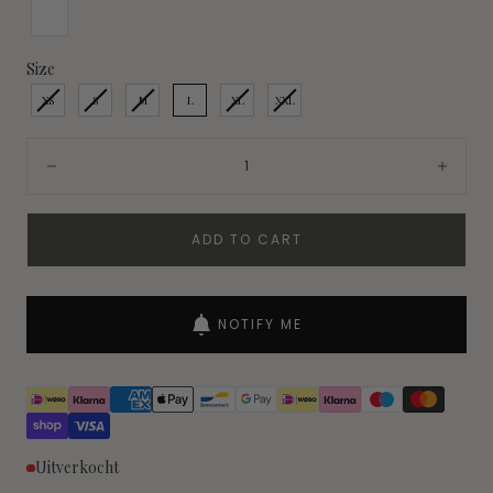
Size
Size
XS
S
M
L
XL
XXL
Quantity:
Decrease
Incre
ADD TO CART
NOTIFY ME
Uitverkocht