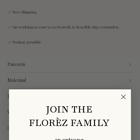
Free Shipping
Op werkdagen voor 12:00 besteld, is dezelfde dag verzonden.
Postpay possible
Pasvorm
Materiaal
Bezorgen & retourneren
JOIN THE
Wasvoorschriften
FLORÈZ FAMILY
Contact
en ontvang