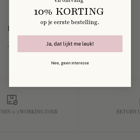
10% KORTING
op je eerste bestelling.
DIT VIND JE MISSCHIEN OOK LEUK
Ja, dat lijkt me leuk!
Nee, geen interesse
THIN 1-3 WORKING DAYS
RETURN U