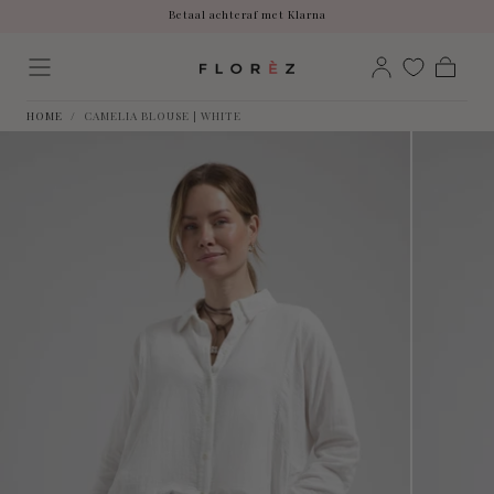
Betaal achteraf met Klarna
Skip to
content
Free shipping on all products
Ordered before 12:00, shipped the same day.
Betaal achteraf met Klarna
Cart
HOME
/
CAMELIA BLOUSE | WHITE