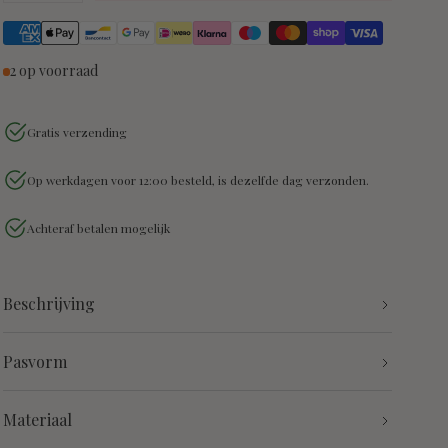
2 op voorraad
Gratis verzending
Op werkdagen voor 12:00 besteld, is dezelfde dag verzonden.
Achteraf betalen mogelijk
Beschrijving
Pasvorm
Materiaal