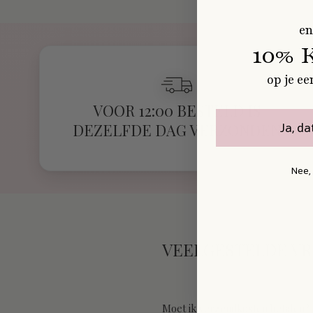
en
10% 
op je ee
VOOR 12:00 BESTELD IS
Ja, da
DEZELFDE DAG VERZONDEN
Nee,
VEELGESTELDE V
Moet ik verzendkosten betalen?