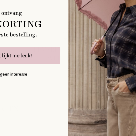
 ontvang
KORTING
rste bestelling.
LEVERING BINNEN 1-2
t lijkt me leuk!
WERKDAGEN
 geen interesse
RAGEN