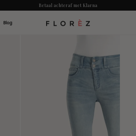
Betaal achteraf met Klarna
Vanaf 150- gratis verzending
Voor 12:00 besteld, zelfde werkdag verstuurd
Blog
Betaal achteraf met Klarna