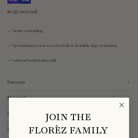
2 op voorraad
Gratis verzending
Op werkdagen voor 12:00 besteld, is dezelfde dag verzonden.
Achteraf betalen mogelijk
Pasvorm
Materiaal
JOIN THE
Bezorgen & retourneren
FLORÈZ FAMILY
Wasvoorschriften