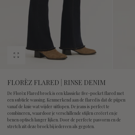
Open
media
0
in
FLORÈZ FLARED | RINSE DENIM
modal
De Florèz Flared broek is een klassieke five-pocket flared met
een subtiele wassing. Kenmerkend aan de flared is dat de pijpen
vanaf de knie wat wijder uitlopen. De jeans is perfect te
combineren, waardoor je verschillende stijlen creëert en je
benen optisch langer lijken. Door de perfecte pasvorm en de
stretch zit deze broek bij iedereen als gegoten.