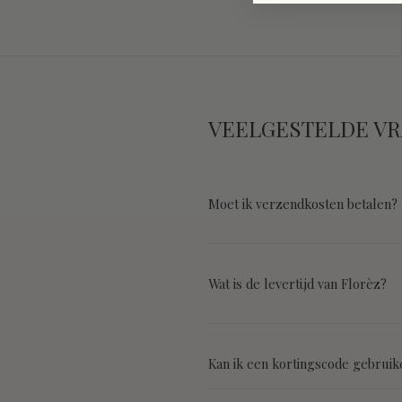
VEELGESTELDE V
Moet ik verzendkosten betalen?
Wat is de levertijd van Florèz?
Kan ik een kortingscode gebruik