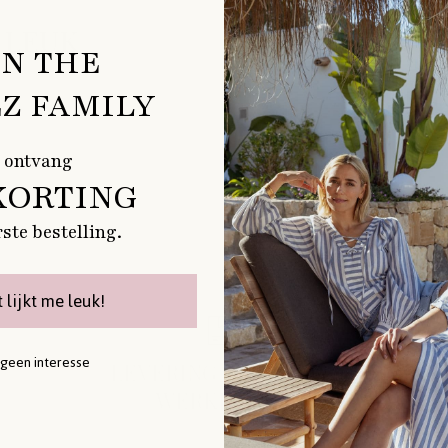
 LEUK
IN THE
Z FAMILY
 ontvang
KORTING
rste bestelling.
t lijkt me leuk!
 geen interesse
LEVERING BINNEN 1-2
WERKDAGEN