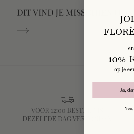
DIT VIND JE MISSCHIEN OOK
JO
FLORÈ
en
10% 
op je ee
Ja, da
Nee,
VOOR 12:00 BESTELD IS
DEZELFDE DAG VERZONDEN