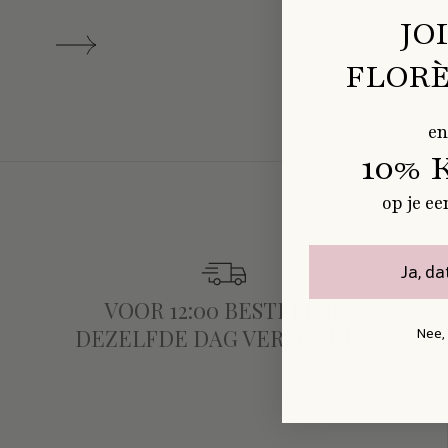
JO
FLORÈ
en
10% 
op je ee
Ja, da
VOOR 12:00 BESTELD IS
Nee,
DEZELFDE DAG VERZONDEN