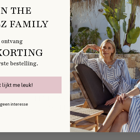
IN THE
Z FAMILY
 ontvang
KORTING
rste bestelling.
t lijkt me leuk!
LEVERING BINNEN 1-2
 geen interesse
WERKDAGEN