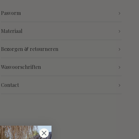
Pasvorm
Materiaal
Bezorgen & retourneren
Wasvoorschriften
Contact