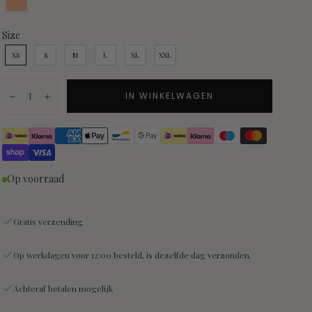
Size
Size
XS
S
M
L
XL
XXL
Hoeveelheid:
IN WINKELWAGEN
Afname
Toename
Op voorraad
Gratis verzending
Op werkdagen voor 12:00 besteld, is dezelfde dag verzonden.
Achteraf betalen mogelijk