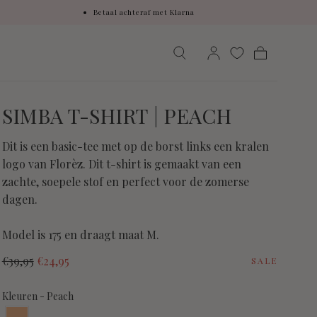
Betaal achteraf met Klarna
Winkelwage
SIMBA T-SHIRT | PEACH
Dit is een basic-tee met op de borst links een kralen
logo van Florèz. Dit t-shirt is gemaakt van een
zachte, soepele stof en perfect voor de zomerse
dagen.
Model is 175 en draagt maat M.
Normale
Verkoopprijs
€39,95
€24,95
SALE
prijs
Kleuren
Kleuren
-
Peach