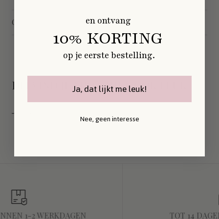
en ontvang
Contact
10% KORTING
op je eerste bestelling.
DIT VIND JE MISSCHIEN OOK LEUK
Ja, dat lijkt me leuk!
Nee, geen interesse
INNEN 1-2 WERKDAGEN
TOT 14 DAG