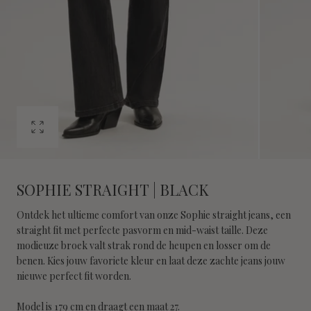
Open
media
0
in
SOPHIE STRAIGHT | BLACK
modal
Ontdek het ultieme comfort van onze Sophie straight jeans, een
straight fit met perfecte pasvorm en mid-waist taille. Deze
modieuze broek valt strak rond de heupen en losser om de
benen. Kies jouw favoriete kleur en laat deze zachte jeans jouw
nieuwe perfect fit worden.
Model is 179 cm en draagt een maat 27.