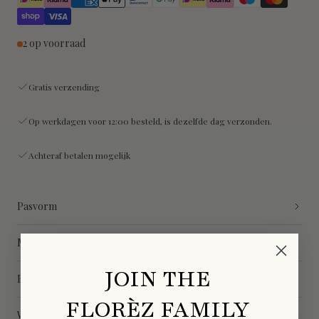
2 op voorraad
Gratis verzending
Op werkdagen voor 12:00 besteld, is dezelfde dag verzonden.
Achteraf betalen mogelijk
Pasvorm
Materiaal
JOIN THE
Bezorgen & retourneren
FLORÈZ FAMILY
Wasvoorschriften