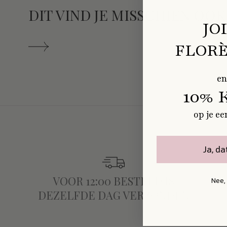
DIT VIND JE MISSCHIEN OOK
JO
FLORÈ
en
10% 
op je ee
Ja, da
VOOR 12:00 BESTELD IS
Nee,
DEZELFDE DAG VERZONDEN