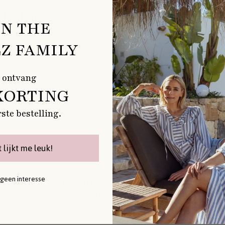
 LEUK
IN THE
Z FAMILY
 ontvang
KORTING
rste bestelling.
t lijkt me leuk!
 geen interesse
LEVERING BINNEN 1-2
WERKDAGEN