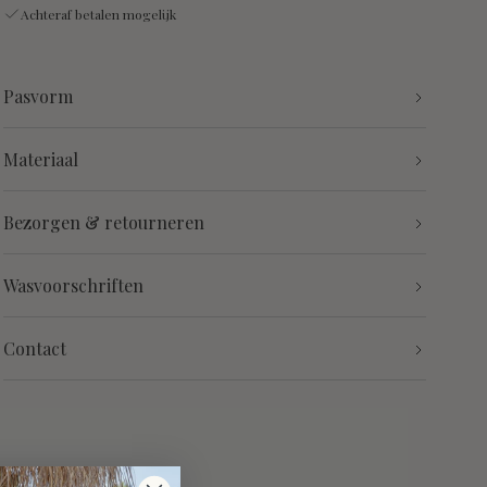
Achteraf betalen mogelijk
Pasvorm
Materiaal
Bezorgen & retourneren
Wasvoorschriften
Contact