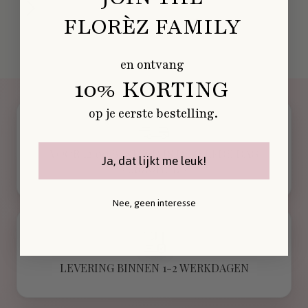
FLORÈZ FAMILY
en ontvang
10% KORTING
op je eerste bestelling.
VOOR 12:00 BESTELD IS DEZELFDE DAG
Ja, dat lijkt me leuk!
VERZONDEN
Nee, geen interesse
LEVERING BINNEN 1-2 WERKDAGEN