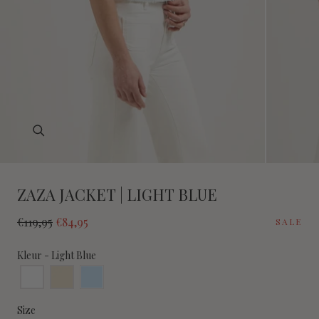
Open
media
0
in
ZAZA JACKET | LIGHT BLUE
modal
Normale
Verkoopprijs
€119,95
€84,95
SALE
prijs
Kleur
Kleur
-
Light Blue
Size
Size