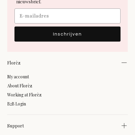
nieuwsbrief.
Email
Inschrijven
Florèz
My account
About Florèz
Working at Florèz
B2B Login
Support