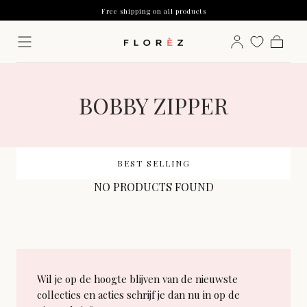
Free shipping on all products
Skip to
content
Ordered before 12:00, shipped the same day.
Betaal achteraf met Klarna
Free shipping on all products
Cart
Ordered before 12:00, shipped the same day.
Betaal achteraf met Klarna
COLLECTION:
BOBBY ZIPPER
BEST SELLING
NO PRODUCTS FOUND
Wil je op de hoogte blijven van de nieuwste
collecties en acties schrijf je dan nu in op de