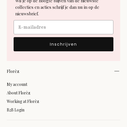
Wil je op de hoogte blijven van de nieuwste
collecties en acties schrijf je dan nu in op de
nieuwsbrief.
Email
Inschrijven
Florèz
My account
About Florèz
Working at Florèz
B2B Login