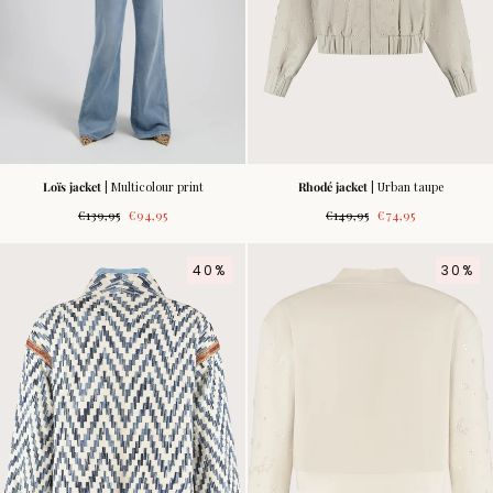
Loïs jacket
| Multicolour print
Rhodé jacket
| Urban taupe
Regular
Sale
Regular
Sale
€139,95
€94,95
€149,95
€74,95
price
price
price
price
40%
30%