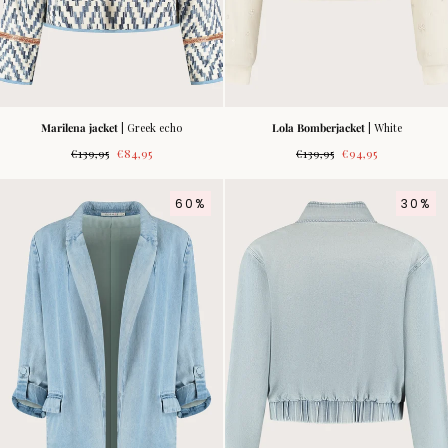
Marilena jacket
| Greek echo
Lola Bomberjacket
| White
Regular
Sale
Regular
Sale
€139,95
€84,95
€139,95
€94,95
price
price
price
price
60%
30%