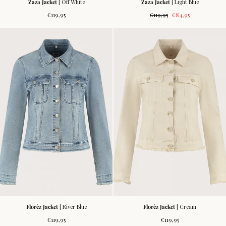
Zaza Jacket
| Off White
Zaza Jacket
| Light Blue
Regular
Regular
Sale
€119,95
€119,95
€84,95
price
price
price
Florèz Jacket
| River Blue
Florèz Jacket
| Cream
Regular
Regular
€119,95
€119,95