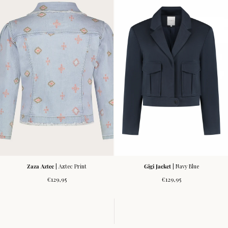
Zaza Aztec
| Aztec Print
Gigi Jacket
| Navy Blue
Regular
Regular
€129,95
€129,95
price
price