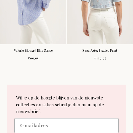
Valerie Blouse
| Blue Stripe
Zaza Aztec
| Aztec Print
Regular
Regular
€99,95
€129,95
price
price
Wil je op de hoogte blijven van de nieuwste
collecties en acties schrijf je dan nu in op de
nieuwsbrief.
Email