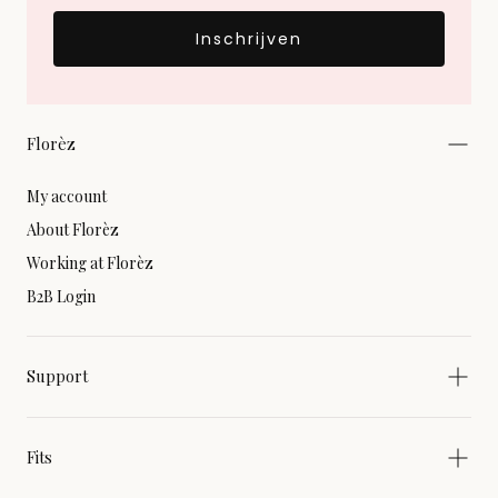
Inschrijven
Florèz
My account
About Florèz
Working at Florèz
B2B Login
Support
Fits