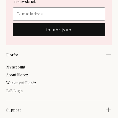
nieuwsbrief.
Email
Inschrijven
Florèz
My account
About Florèz
Working at Florèz
B2B Login
Support