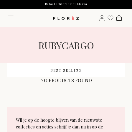
Betaal achteraf met Klarna
Skip to
content
Free shipping on all products
Ordered before 12:00, shipped the same day.
Betaal achteraf met Klarna
Cart
COLLECTION:
RUBYCARGO
BEST SELLING
NO PRODUCTS FOUND
Wil je op de hoogte blijven van de nieuwste
collecties en acties schrijf je dan nu in op de