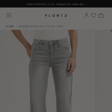
Ordered before 12:00, shipped the same day.
Skip to
Betaal achteraf met Klarna
content
Free shipping on all products
Ordered before 12:00, shipped the same day.
Cart
Betaal achteraf met Klarna
HOME
/
SOPHIE STRAIGHT | LIGHT GREY