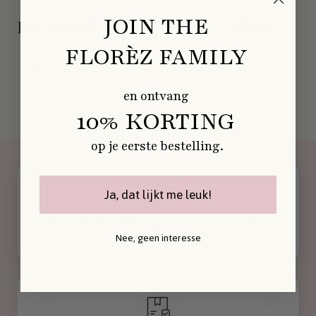
JOIN THE
DIT VIND JE MISSCHIEN OOK LEUK
FLORÈZ FAMILY
en ontvang
10% KORTING
op je eerste bestelling.
Ja, dat lijkt me leuk!
ORDERED BEFORE 12:00 IS SHIPPED THE
SAME DAY
Nee, geen interesse