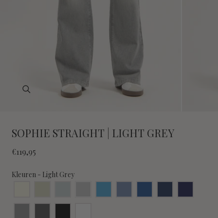
Open
media
0
in
SOPHIE STRAIGHT | LIGHT GREY
modal
Regular
€119,95
price
Kleuren
Kleuren
-
Light Grey