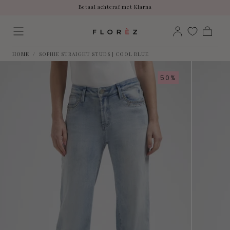
Betaal achteraf met Klarna
Skip to
content
Free shipping on all products
Ordered before 12:00, shipped the same day.
Betaal achteraf met Klarna
Cart
HOME
/
SOPHIE STRAIGHT STUDS | COOL BLUE
50%