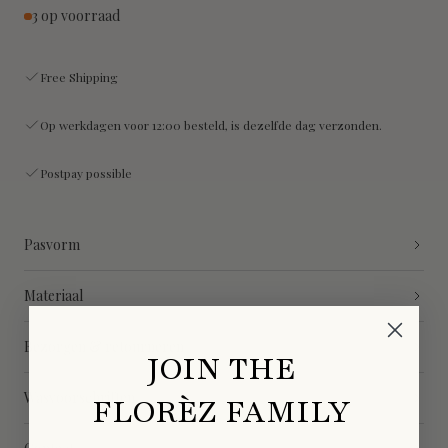
3 op voorraad
Free Shipping
Op werkdagen voor 12:00 besteld, is dezelfde dag verzonden.
Postpay possible
Pasvorm
Materiaal
Bezorgen & retourneren
JOIN THE
Wasvoorschriften
FLORÈZ FAMILY