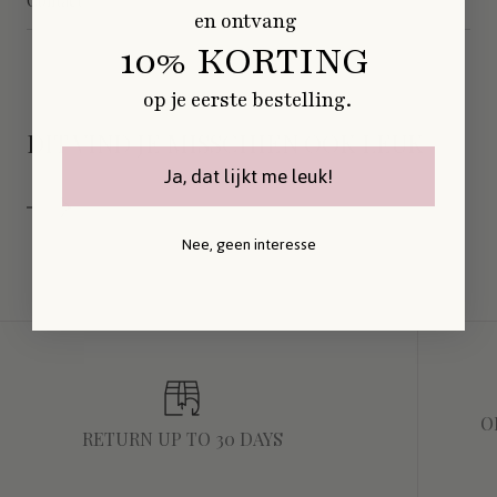
Contact
en ontvang
10% KORTING
op je eerste bestelling.
DIT VIND JE MISSCHIEN OOK LEUK
Ja, dat lijkt me leuk!
Nee, geen interesse
O
RETURN UP TO 30 DAYS