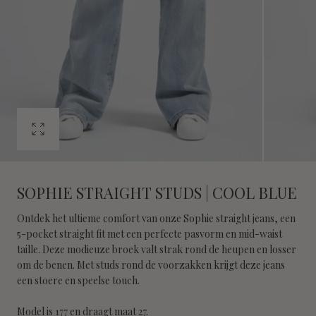
Open
media
0
in
SOPHIE STRAIGHT STUDS | COOL BLUE
modal
Ontdek het ultieme comfort van onze Sophie straight jeans, een
5-pocket straight fit met een perfecte pasvorm en mid-waist
taille. Deze modieuze broek valt strak rond de heupen en losser
om de benen. Met studs rond de voorzakken krijgt deze jeans
een stoere en speelse touch.
Model is 177 en draagt maat 27.