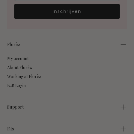
Inschrijven
Florèz
My account
About Florèz
Working at Florèz
B2B Login
Support
Fits